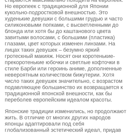
стараются максимально походить на европеек.
Но европеек с традиционной для Японии
кукольно-подростковой внешностью. Это
худенькие девушки с большими грудью и часто
силиконовыми попками, с высветленными до
блонда или хотя бы до каштанового цвета
завитыми волосами, с большими (пластика)
глазами, цвет которых изменен линзами. На
лицах таких девушек – безумно яркий
гротескный макияж. Носят они коротенькие-
прекоротенькие юбочки и светлые кофточки в
стиле Барби или героинь аниме, дополненные
невероятным количеством бижутерии. Хотя
число таких девушек значительно, с возрастом
подавляющее большинство их возвращается к
традиционной японской внешности, как бы
переболев европейским идеалом красоты.
Японские традиции изменились, но продолжают
жить. В отличие от многих других народов
японцы адаптировали под себя
глобализованный эстетический идеал, придав