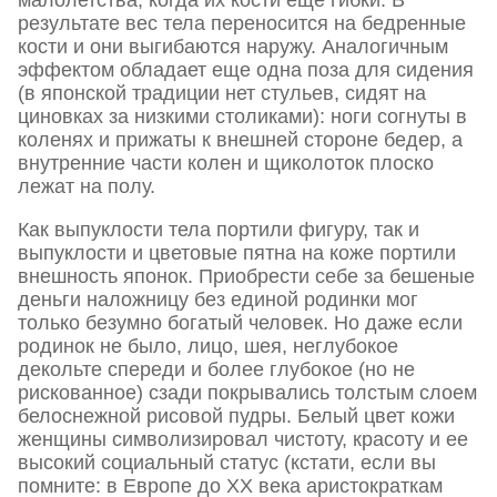
малолетства, когда их кости еще гибки. В
результате вес тела переносится на бедренные
кости и они выгибаются наружу. Аналогичным
эффектом обладает еще одна поза для сидения
(в японской традиции нет стульев, сидят на
циновках за низкими столиками): ноги согнуты в
коленях и прижаты к внешней стороне бедер, а
внутренние части колен и щиколоток плоско
лежат на полу.
Как выпуклости тела портили фигуру, так и
выпуклости и цветовые пятна на коже портили
внешность японок. Приобрести себе за бешеные
деньги наложницу без единой родинки мог
только безумно богатый человек. Но даже если
родинок не было, лицо, шея, неглубокое
декольте спереди и более глубокое (но не
рискованное) сзади покрывались толстым слоем
белоснежной рисовой пудры. Белый цвет кожи
женщины символизировал чистоту, красоту и ее
высокий социальный статус (кстати, если вы
помните: в Европе до ХХ века аристократкам