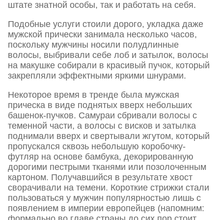
штате знатной особы, так и работать на себя.
Подобные услуги стоили дорого, укладка даже
мужской прически занимала несколько часов,
поскольку мужчины носили полудлинные
волосы, выбривали себе лоб и затылок, волосы
на макушке собирали в красивый пучок, который
закрепляли эффектными яркими шнурами.
Некоторое время в тренде была мужская
прическа в виде поднятых вверх небольших
башенок-пучков. Самураи сбривали волосы с
теменной части, а волосы с висков и затылка
поднимали вверх и свертывали жгутом, который
пропускался сквозь небольшую коробочку-
футляр на основе бамбука, декорированную
дорогими пестрыми тканями или позолоченным
картоном. Получавшийся в результате хвост
сворачивали на темени. Короткие стрижки стали
пользоваться у мужчин популярностью лишь с
появлением в империи европейцев (напомним:
формально во главе страны до сих пор стоит