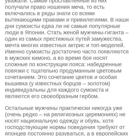
уважали. Самые прославленные из них
получали право ношения меча, то есть
включались в ряды знати со всеми
вытекающими правами и привилегиями. В наши
дни сумоисты едва ли не самые популярные
люди в Японии. Стать женой мужчины-гиганта –
один из самых престижных путей замужества,
мечта многих известных актрис и топ-моделей.
Именно сумоисты достаточно часто появляются
в мужских кимоно, а во время боя носят
сложные по конструкции пояса: набедренные
повязки с тщательно продуманным цветовым
сочетанием. Это сочетание цветов и особая
вышивка (у известных борцов – золотом)
индивидуальны для каждого сумоиста и
являются его своеобразным гербом.
Остальные мужчины практически никогда уже
(очень редко – на религиозных церемониях) не
носят национальную одежду и обувь, хотя
господствующие нормы поведения требуют от
японцев постоянно разуваться, а в европейских