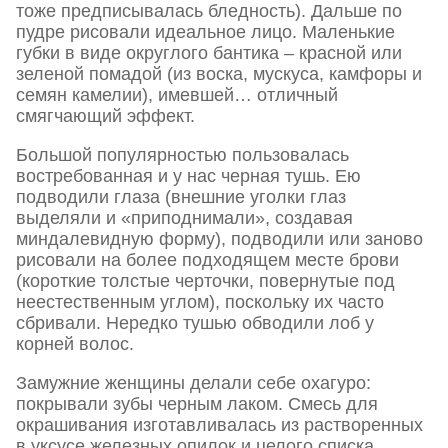
тоже предписывалась бледность). Дальше по
пудре рисовали идеальное лицо. Маленькие
губки в виде округлого бантика – красной или
зеленой помадой (из воска, мускуса, камфоры и
семян камелии), имевшей… отличный
смягчающий эффект.
Большой популярностью пользовалась
востребованная и у нас черная тушь. Ею
подводили глаза (внешние уголки глаз
выделяли и «приподнимали», создавая
миндалевидную форму), подводили или заново
рисовали на более подходящем месте брови
(короткие толстые черточки, повернутые под
неестественным углом), поскольку их часто
сбривали. Нередко тушью обводили лоб у
корней волос.
Замужние женщины делали себе охагуро:
покрывали зубы черным лаком. Смесь для
окрашивания изготавливалась из растворенных
в уксусе железных опилок и целого списка