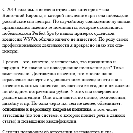
С 2013 года была введена отдельная категория – спа
Восточной Европы, в которой последние три года побеждали
российские спа-центры. По случайному совпадению лучшими
признавались именно те номинанты, которые становились
победителями Perfect Spa (о наших призерах судейской
комиссии WSWA обычно ничего не известно). По роду своей
профессиональной деятельности я прекрасно знаю эти спа-
центры.
Премия – это, конечно, замечательно, это празднично и
нарядно. Но каково же повседневное положение дел? Тоже
замечательно. Достоверно известно, что многие наши
отраслевые эксперты с удовольствием посещают эти спа в
качестве платных клиентов, делают это ежегодно и не жалеют
ни об одном потраченном рубле. У этих спа совершенно
разные концепции. Они отличаются по стилю, технологиям,
дизайну и пр. Но одна черта их, тем не менее, объединяет:
отношение к персоналу, кадровая политика
, в том числе
аттестация (по той системе, о которой пойдет речь в данной
статье) и повышение квалификации.
Сегодня поговорим об аттестации массажистов и спа-