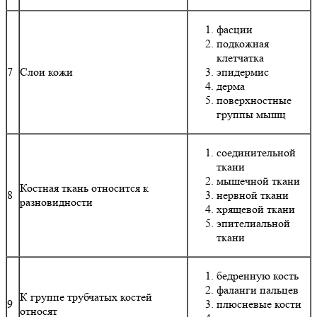
фасции
подкожная
клетчатка
7
Слои кожи
эпидермис
дерма
поверхностные
группы мышц
соединительной
ткани
мышечной ткани
Костная ткань относится к
8
нервной ткани
разновидности
хрящевой ткани
эпителиальной
ткани
бедренную кость
фаланги пальцев
К группе трубчатых костей
9
плюсневые кости
относят