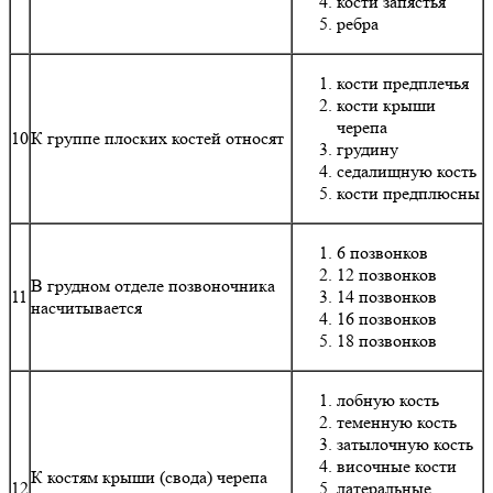
кости запястья
ребра
кости предплечья
кости крыши
черепа
10
К группе плоских костей относят
грудину
седалищную кость
кости предплюсны
6 позвонков
12 позвонков
В грудном отделе позвоночника
11
14 позвонков
насчитывается
16 позвонков
18 позвонков
лобную кость
теменную кость
затылочную кость
височные кости
К костям крыши (свода) черепа
12
латеральные