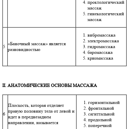
проктологический
массаж
гинекологический
массаж
вибромассажа
электромассажа
«Баночный массаж» является
5
гидромассажа
разновидностью
баромассажа
криомассажа
II. АНАТОМИЧЕСКИЕ ОСНОВЫ МАССАЖА
горизонтальной
Плоскость, которая отделяет
фронтальной
правую половину тела от левой и
6
сагиттальной
идет в переднезаднем
продольной
направлении, называется
поперечной