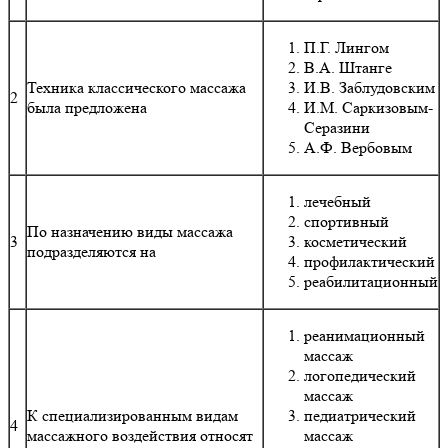
П.Г. Лингом
В.А. Штанге
Техника классического массажа
И.В. Заблудовским
2
была предложена
И.М. Саркизовым-
Серазини
А.Ф. Вербовым
лечебный
спортивный
По назначению виды массажа
3
косметический
подразделяются на
профилактический
реабилитационный
реанимационный
массаж
логопедический
массаж
К специализированным видам
педиатрический
4
массажного воздействия относят
массаж