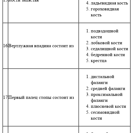
ладьевидная кость
гороховидная
кость
подвздошной
кости
лобковой кости
16
Вертлужная впадина состоит из
седалищной кости
бедренной кости
крестца
дистальной
фаланги
средней фаланги
проксимальной
17
Первый палец стопы состоит из
фаланги
плюсневой кости
сесамовидной
кости