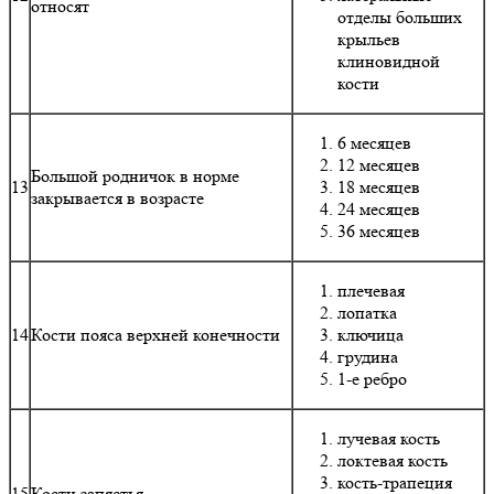
относят
отделы больших
крыльев
клиновидной
кости
6 месяцев
12 месяцев
Большой родничок в норме
13
18 месяцев
закрывается в возрасте
24 месяцев
36 месяцев
плечевая
лопатка
14
Кости пояса верхней конечности
ключица
грудина
1-е ребро
лучевая кость
локтевая кость
кость-трапеция
15
Кости запястья