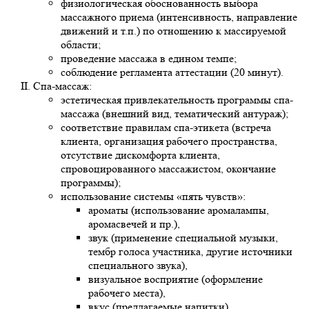
физиологическая обоснованность выбора
массажного приема (интенсивность, направление
движений и т.п.) по отношению к массируемой
области;
проведение массажа в едином темпе;
соблюдение регламента аттестации (20 минут).
Спа-массаж:
эстетическая привлекательность программы спа-
массажа (внешний вид, тематический антураж);
соответствие правилам спа-этикета (встреча
клиента, организация рабочего пространства,
отсутствие дискомфорта клиента,
спровоцированного массажистом, окончание
программы);
использование системы «пять чувств»:
ароматы (использование аромалампы,
аромасвечей и пр.),
звук (применение специальной музыки,
тембр голоса участника, другие источники
специального звука),
визуальное восприятие (оформление
рабочего места),
вкус (предлагаемые напитки),