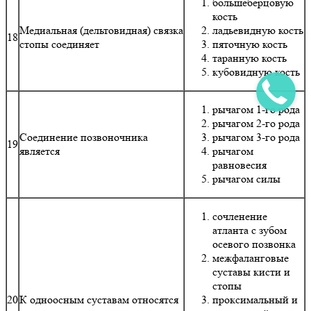
большеберцовую
кость
Медиальная (дельтовидная) связка
ладьевидную кость
18
стопы соединяет
пяточную кость
таранную кость
кубовидную кость
рычагом 1-го рода
рычагом 2-го рода
Соединение позвоночника
рычагом 3-го рода
19
является
рычагом
равновесия
рычагом силы
сочленение
атланта с зубом
осевого позвонка
межфаланговые
суставы кисти и
стопы
20
К одноосным суставам относятся
проксимальный и