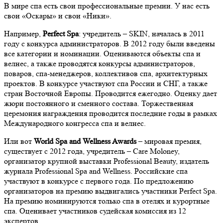
В мире спа есть свои профессиональные премии. У нас есть
свои «Оскары» и свои «Ники».
Например,
Perfect Spa
: учредитель – SKIN, началась в 2011
году с конкурса администраторов. В 2012 году были введены
все категории и номинации. Оцениваются объекты спа и
велнес, а также проводятся конкурсы администраторов,
поваров, спа-менеджеров, коллективов спа, архитектурных
проектов. В конкурсе участвуют спа России и СНГ, а также
стран Восточной Европы. Проводится ежегодно. Оценку дает
жюри постоянного и сменного состава. Торжественная
церемония награждения проводится последние годы в рамках
Международного конгресса спа и велнес.
Или вот
World Spa and Wellness Awards
– мировая премия,
существует с 2012 года, учредитель – Care Moloney,
организатор крупной выставки Professional Beauty, издатель
журнала Professional Spa and Wellness. Российские спа
участвуют в конкурсе с первого года. По предложению
организаторов на премию выдвигались участники Perfect Spa.
На премию номинируются только спа в отелях и курортные
спа. Оценивает участников судейская комиссия из 12
экспертов.