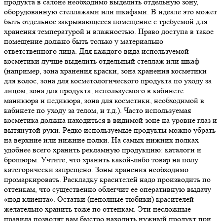
продукта в салоне необходимо выделить отдельную зону,
оборудованную стеллажами или шкафами. В идеале это может
быть отдельное закрывающееся помещение с требуемой для
хранения температурой и влажностью. Право доступа в такое
помещение должно быть только у материально
ответственного лица. Для каждого вида используемой
косметики лучше выделить отдельный стеллаж или шкаф
(например, зона хранения краски, зона хранения косметики
для волос, зона для косметологического продукта по уходу за
лицом, зона для продукта, используемого в кабинете
маникюра и педикюра, зона для косметики, необходимой в
кабинете по уходу за телом, и т.д.). Часто используемая
косметика должна находиться в видимой зоне на уровне глаз и
вытянутой руки. Редко используемые продукты можно убрать
на верхние или нижние полки. На самых нижних полках
удобнее всего хранить рекламную продукцию: каталоги и
брошюры. Учтите, что хранить какой-либо товар на полу
категорически запрещено. Зоны хранения необходимо
промаркировать. Раскладку красителей надо производить по
оттенкам, что существенно облегчит ее оперативную выдачу
«под клиента». Остатки (неполные тюбики) красителей
желательно хранить тоже по оттенкам. Эти несложные
правила позволят вам быстро находить нужный продукт при