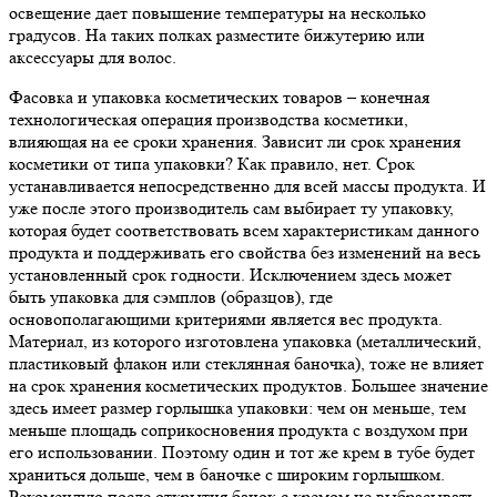
освещение дает повышение температуры на несколько
градусов. На таких полках разместите бижутерию или
аксессуары для волос.
Фасовка и упаковка косметических товаров – конечная
технологическая операция производства косметики,
влияющая на ее сроки хранения. Зависит ли срок хранения
косметики от типа упаковки? Как правило, нет. Срок
устанавливается непосредственно для всей массы продукта. И
уже после этого производитель сам выбирает ту упаковку,
которая будет соответствовать всем характеристикам данного
продукта и поддерживать его свойства без изменений на весь
установленный срок годности. Исключением здесь может
быть упаковка для сэмплов (образцов), где
основополагающими критериями является вес продукта.
Материал, из которого изготовлена упаковка (металлический,
пластиковый флакон или стеклянная баночка), тоже не влияет
на срок хранения косметических продуктов. Большее значение
здесь имеет размер горлышка упаковки: чем он меньше, тем
меньше площадь соприкосновения продукта с воздухом при
его использовании. Поэтому один и тот же крем в тубе будет
храниться дольше, чем в баночке с широким горлышком.
Рекомендую после открытия банок с кремом не выбрасывать