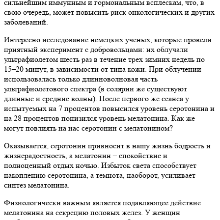
сильнейшим иммунным и гормональным всплескам, что, в
свою очередь, может повысить риск онкологических и других
заболеваний.
Интересно исследование немецких ученых, которые провели
приятный эксперимент с добровольцами: их облучали
ультрафиолетом шесть раз в течение трех зимних недель по
15–20 минут, в зависимости от типа кожи. При облучении
использовалась только длинноволновая часть
ультрафиолетового спектра (в солярии же существуют
длинные и средние волны). После первого же сеанса у
испытуемых на 7 процентов повысился уровень серотонина и
на 28 процентов понизился уровень мелатонина. Как же
могут повлиять на нас серотонин с мелатонином?
Оказывается, серотонин привносит в нашу жизнь бодрость и
жизнерадостность, а мелатонин – спокойствие и
полноценный отдых ночью. Избыток света способствует
накоплению серотонина, а темнота, наоборот, усиливает
синтез мелатонина.
Физиологически важным является подавляющее действие
мелатонина на секрецию половых желез. У женщин