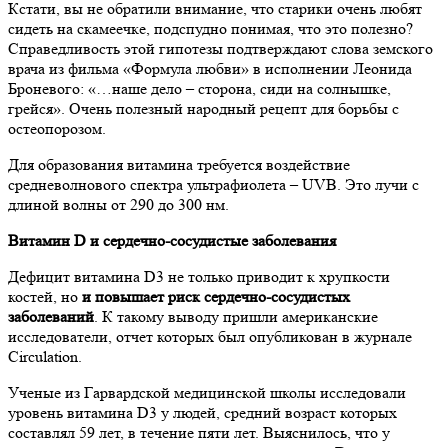
Кстати, вы не обратили внимание, что старики очень любят
сидеть на скамеечке, подспудно понимая, что это полезно?
Справедливость этой гипотезы подтверждают слова земского
врача из фильма «Формула любви» в исполнении Леонида
Броневого: «…наше дело – сторона, сиди на солнышке,
грейся». Очень полезный народный рецепт для борьбы с
остеопорозом.
Для образования витамина требуется воздействие
средневолнового спектра ультрафиолета – UVВ. Это лучи с
длиной волны от 290 до 300 нм.
Витамин D и сердечно-сосудистые заболевания
Дефицит витамина D3 не только приводит к хрупкости
костей, но
и повышает риск сердечно-сосудистых
заболеваний
. К такому выводу пришли американские
исследователи, отчет которых был опубликован в журнале
Circulation.
Ученые из Гарвардской медицинской школы исследовали
уровень витамина D3 у людей, средний возраст которых
составлял 59 лет, в течение пяти лет. Выяснилось, что у