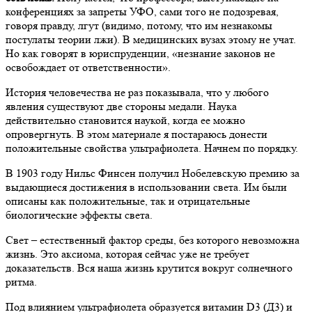
конференциях за запреты УФО, сами того не подозревая,
говоря правду, лгут (видимо, потому, что им незнакомы
постулаты теории лжи). В медицинских вузах этому не учат.
Но как говорят в юриспруденции, «незнание законов не
освобождает от ответственности».
История человечества не раз показывала, что у любого
явления существуют две стороны медали. Наука
действительно становится наукой, когда ее можно
опровергнуть. В этом материале я постараюсь донести
положительные свойства ультрафиолета. Начнем по порядку.
В 1903 году Нильс Финсен получил Нобелевскую премию за
выдающиеся достижения в использовании света. Им были
описаны как положительные, так и отрицательные
биологические эффекты света.
Свет – естественный фактор среды, без которого невозможна
жизнь. Это аксиома, которая сейчас уже не требует
доказательств. Вся наша жизнь крутится вокруг солнечного
ритма.
Под влиянием ультрафиолета образуется витамин D3 (Д3) и