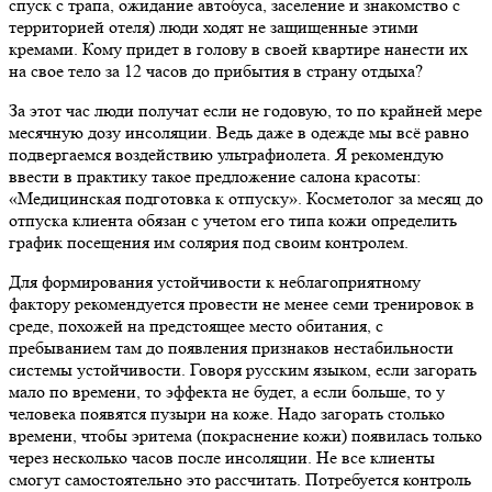
спуск с трапа, ожидание автобуса, заселение и знакомство с
территорией отеля) люди ходят не защищенные этими
кремами. Кому придет в голову в своей квартире нанести их
на свое тело за 12 часов до прибытия в страну отдыха?
За этот час люди получат если не годовую, то по крайней мере
месячную дозу инсоляции. Ведь даже в одежде мы всё равно
подвергаемся воздействию ультрафиолета. Я рекомендую
ввести в практику такое предложение салона красоты:
«Медицинская подготовка к отпуску». Косметолог за месяц до
отпуска клиента обязан с учетом его типа кожи определить
график посещения им солярия под своим контролем.
Для формирования устойчивости к неблагоприятному
фактору рекомендуется провести не менее семи тренировок в
среде, похожей на предстоящее место обитания, с
пребыванием там до появления признаков нестабильности
системы устойчивости. Говоря русским языком, если загорать
мало по времени, то эффекта не будет, а если больше, то у
человека появятся пузыри на коже. Надо загорать столько
времени, чтобы эритема (покраснение кожи) появилась только
через несколько часов после инсоляции. Не все клиенты
смогут самостоятельно это рассчитать. Потребуется контроль