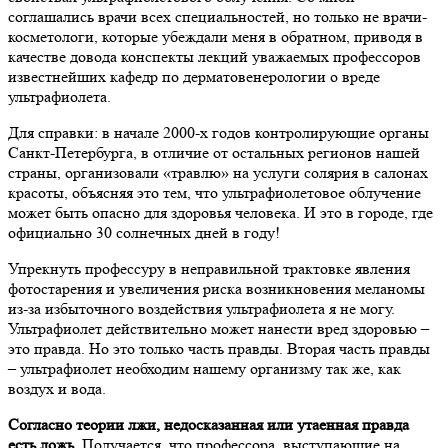
соглашались врачи всех специальностей, но только не врачи-
косметологи, которые убеждали меня в обратном, приводя в
качестве довода конспекты лекций уважаемых профессоров
известнейших кафедр по дерматовенерологии о вреде
ультрафиолета.
Для справки: в начале 2000-х годов контролирующие органы
Санкт-Петербурга, в отличие от остальных регионов нашей
страны, организовали «травлю» на услуги солярия в салонах
красоты, объясняя это тем, что ультрафиолетовое облучение
может быть опасно для здоровья человека. И это в городе, где
официально 30 солнечных дней в году!
Упрекнуть профессуру в неправильной трактовке явления
фотостарения и увеличения риска возникновения меланомы
из-за избыточного воздействия ультрафиолета я не могу.
Ультрафиолет действительно может нанести вред здоровью –
это правда. Но это только часть правды. Вторая часть правды
– ультрафиолет необходим нашему организму так же, как
воздух и вода.
Согласно теории лжи, недосказанная или утаенная правда
есть ложь.
Получается, что профессора, выступающие на