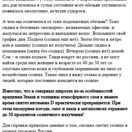
доз для человека в сутки состояние всех обезьян улучшилось:
появилось оволосение, исчезли судороги.
А чем мы отличаемся от этих подопытных обезьян? Тоже
сидим в бетонных «вольерах», называемых офисами, и
жалуемся на депрессию и выпадение волос. Вспомните свой
график дня. Подъем (солнца еще нет). Затем бегом в метро
или в машину (солнца не получаем). Дальше сидим в
помещении (опять без солнца). Вечером (солнца нет) домой.
Сон – и снова подъем. Глядя вокруг на россиян, я не могу
найти среди них женщин в возрасте от 40 до 50 лет со
смуглым цветом кожи и глубокими морщинами на лице от
воздействия солнца. Такие лица я вижу только в деревне у
людей, которые постоянно находятся на солнце.
Известно, что в северных широтах из-за особенностей
вращения Земли и толщины атмосферного слоя в зимнее
время синтез витамина D практически прекращается. При
этом пасмурная погода, смог и пыль в мегаполисах отражают
до 50 процентов солнечного излучения!
Для справки приведем данные о том, сколько светит солнце в
разных регионах России: