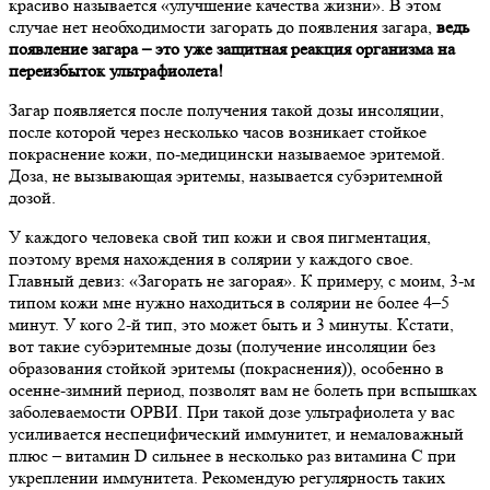
красиво называется «улучшение качества жизни». В этом
случае нет необходимости загорать до появления загара,
ведь
появление загара – это уже защитная реакция организма на
переизбыток ультрафиолета!
Загар появляется после получения такой дозы инсоляции,
после которой через несколько часов возникает стойкое
покраснение кожи, по-медицински называемое эритемой.
Доза, не вызывающая эритемы, называется субэритемной
дозой.
У каждого человека свой тип кожи и своя пигментация,
поэтому время нахождения в солярии у каждого свое.
Главный девиз: «Загорать не загорая». К примеру, с моим, 3-м
типом кожи мне нужно находиться в солярии не более 4–5
минут. У кого 2-й тип, это может быть и 3 минуты. Кстати,
вот такие субэритемные дозы (получение инсоляции без
образования стойкой эритемы (покраснения)), особенно в
осенне-зимний период, позволят вам не болеть при вспышках
заболеваемости ОРВИ. При такой дозе ультрафиолета у вас
усиливается неспецифический иммунитет, и немаловажный
плюс – витамин D сильнее в несколько раз витамина С при
укреплении иммунитета. Рекомендую регулярность таких