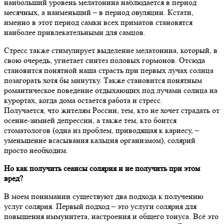
наибольший уровень мелатонина наблюдается в период
месячных, а наименьший – в период овуляции. Кстати,
именно в этот период самки всех приматов становятся
наиболее привлекательными для самцов.
Стресс также стимулирует выделение мелатонина, который, в
свою очередь, угнетает синтез половых гормонов. Отсюда
становится понятной наша страсть при первых лучах солнца
позагорать хотя бы минутку. Также становится понятным
романтическое поведение отдыхающих под лучами солнца на
курортах, когда дома остается работа и стресс.
Получается, что жителям России, тем, кто не хочет страдать от
осенне-зимней депрессии, а также тем, кто боится
стоматологов (одна из проблем, приводящая к кариесу, –
уменьшение всасывания кальция организмом), солярий
просто необходим.
Но как получить сеансы солярия и не получить при этом
вред?
В моем понимании существуют два подхода к получению
услуг солярия. Первый подход – это услуги солярия для
повышения иммунитета, настроения и общего тонуса. Всё это