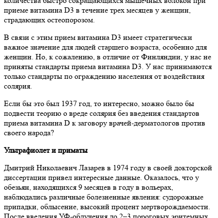
количества быстро сокращающихся мышечных волокон при
приеме витамина D3 в течение трех месяцев у женщин,
страдающих остеопорозом.
В связи с этим прием витамина D3 имеет стратегически
важное значение для людей старшего возраста, особенно для
женщин. Но, к сожалению, в отличие от Финляндии, у нас не
приняты стандарты приема витамина D3. У нас принимаются
только стандарты по ограждению населения от воздействия
солярия.
Если бы это был 1937 год, то интересно, можно было бы
подвести теорию о вреде солярия без введения стандартов
приема витамина D к заговору врачей-дерматологов против
своего народа?
Ультрафиолет и приматы
Дмитрий Николаевич Лазарев в 1974 году в своей докторской
диссертации привел интересные данные. Оказалось, что у
обезьян, находящихся 9 месяцев в году в вольерах,
наблюдались различные болезненные явления: судорожные
припадки, облысение, высокий процент мертворождаемости.
После введения УФ-облучения до 2–3 пороговых эритемных