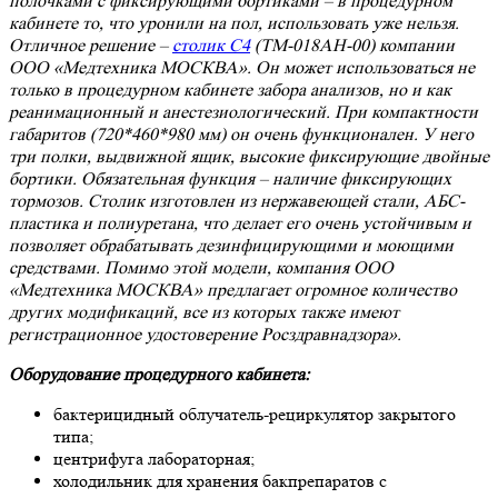
полочками с фиксирующими бортиками – в процедурном
кабинете то, что уронили на пол, использовать уже нельзя.
Отличное решение –
столик C4
(ТМ-018АН-00) компании
ООО «Медтехника МОСКВА». Он может использоваться не
только в процедурном кабинете забора анализов, но и как
реанимационный и анестезиологический. При компактности
габаритов (720*460*980 мм) он очень функционален. У него
три полки, выдвижной ящик, высокие фиксирующие двойные
бортики. Обязательная функция – наличие фиксирующих
тормозов. Столик изготовлен из нержавеющей стали, АБС-
пластика и полиуретана, что делает его очень устойчивым и
позволяет обрабатывать дезинфицирующими и моющими
средствами. Помимо этой модели, компания ООО
«Медтехника МОСКВА» предлагает огромное количество
других модификаций, все из которых также имеют
регистрационное удостоверение Росздравнадзора».
Оборудование процедурного кабинета:
бактерицидный облучатель-рециркулятор закрытого
типа;
центрифуга лабораторная;
холодильник для хранения бакпрепаратов с