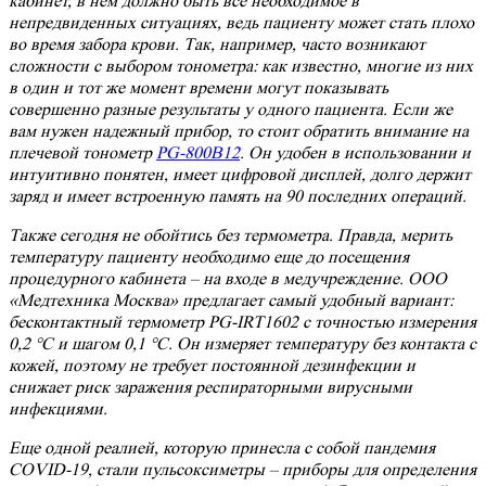
кабинет, в нем должно быть всё необходимое в
непредвиденных ситуациях, ведь пациенту может стать плохо
во время забора крови. Так, например, часто возникают
сложности с выбором тонометра: как известно, многие из них
в один и тот же момент времени могут показывать
совершенно разные результаты у одного пациента. Если же
вам нужен надежный прибор, то стоит обратить внимание на
плечевой тонометр
PG-800B12
. Он удобен в использовании и
интуитивно понятен, имеет цифровой дисплей, долго держит
заряд и имеет встроенную память на 90 последних операций.
Также сегодня не обойтись без термометра. Правда, мерить
температуру пациенту необходимо еще до посещения
процедурного кабинета – на входе в медучреждение. ООО
«Медтехника Москва» предлагает самый удобный вариант:
бесконтактный термометр PG-IRT1602 с точностью измерения
0,2 °C и шагом 0,1 °C. Он измеряет температуру без контакта с
кожей, поэтому не требует постоянной дезинфекции и
снижает риск заражения респираторными вирусными
инфекциями.
Еще одной реалией, которую принесла с собой пандемия
COVID-19, стали пульсоксиметры – приборы для определения