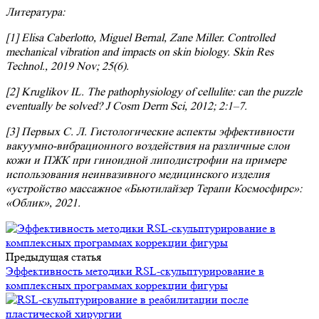
Литература
:
[
1
]
Elisa Caberlotto, Miguel Bernal, Zane Miller. Controlled
mechanical vibration and impacts on skin biology. Skin Res
Technol., 2019 Nov; 25(6).
[
2
]
Kruglikov IL. The pathophysiology of cellulite: can the puzzle
eventually be solved? J
Cosm
Derm
Sci
, 2012; 2:1–7.
[
3
]
Первых С. Л. Гистологические аспекты эффективности
вакуумно-вибрационного воздействия на различные слои
кожи и ПЖК при гиноидной липодистрофии на примере
использования
неинвазивного медицинского изделия
«устройство массажное «Бьютилайзер Терапи Космосфирс»:
«
Облик», 2021.
Предыдущая статья
Эффективность методики RSL-скульптурирование в
комплексных программах коррекции фигуры