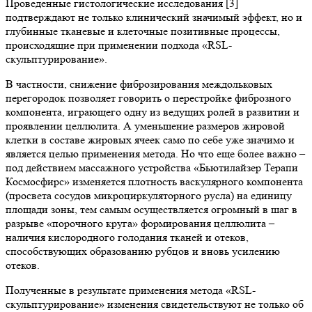
Проведенные гистологические исследования [3]
подтверждают не только клинический значимый эффект, но и
глубинные тканевые и клеточные позитивные процессы,
происходящие при применении подхода «RSL-
скульптурирование».
В частности, снижение фиброзирования междольковых
перегородок позволяет говорить о перестройке фиброзного
компонента, играющего одну из ведущих ролей в развитии и
проявлении целлюлита. А уменьшение размеров жировой
клетки в составе жировых ячеек само по себе уже значимо и
является целью применения метода. Но что еще более важно –
под действием массажного устройства «Бьютилайзер Терапи
Космосфирс» изменяется плотность васкулярного компонента
(просвета сосудов микроциркуляторного русла) на единицу
площади зоны, тем самым осуществляется огромный в шаг в
разрыве «порочного круга» формирования целлюлита –
наличия кислородного голодания тканей и отеков,
способствующих образованию рубцов и вновь усилению
отеков.
Полученные в результате применения метода «RSL-
скульптурирование» изменения свидетельствуют не только об