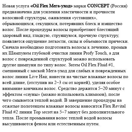
Новая услуга
«Oil Flex Мега-уход»
марки
CONCEPT
(Россия)
предназначена для усиления эластичности и прочности
волосяной структуры, оживления «уставших»,
обрывающихся, секущихся, потерявших блеск и изящество
волос. После процедуры волосы приобретают блестящий
здоровый вид, гладкую, струящуюся, прочную структуру,
появляется ощущение легкости, силы и объемности прически.
Сначала необходимо подготовить волосы к лечению, промыв
их Шампунем глубокой очистки линии Profy Touch, а для
волос с поврежденной структурой можно использовать
другие шампуни по типу волос. Затем Oil Flex Fluid #1,
смешанный с маской Мега-уход для слабых и поврежденных
волос линии Live Hair, нанести на чистые влажные волосы по
всей длине, (отступив на 2–3 см от корней), уделяя особое
внимание кончикам волос. Средство держится 5–20 минут с
эффектом «сауны» (можно использовать климазон), после
чего смывается теплой водой. В завершение процедуры на
отжатые полотенцем влажные волосы наносится Flex Revital
Fluid #2 линии Top secret на 5–7 минут без дополнительного
тепла. После промывания волос теплой водой волосы
высушиваются феном или естественным путем.