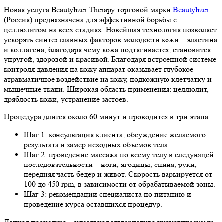
Новая услуга Beautylizer Therapy торговой марки
Beautylizer
(Россия) предназначена для эффективной борьбы с
целлюлитом на всех стадиях. Новейшая технология позволяет
ускорять синтез главных факторов молодости кожи – эластина
и коллагена, благодаря чему кожа подтягивается, становится
упругой, здоровой и красивой. Благодаря встроенной системе
контроля давления на кожу аппарат оказывает глубокое
атравматичное воздействие на кожу, подкожную клетчатку и
мышечные ткани. Широкая область применения: целлюлит,
дряблость кожи, устранение застоев.
Процедура длится около 60 минут и проводится в три этапа.
Шаг 1: консультация клиента, обсуждение желаемого
результата и замер исходных объемов тела.
Шаг 2: проведение массажа по всему телу в следующей
последовательности – ноги, ягодицы, спина, руки,
передняя часть бедер и живот. Скорость варьируется от
100 до 450 rpm, в зависимости от обрабатываемой зоны.
Шаг 3: рекомендации специалиста по питанию и
проведение курса оставшихся процедур.
Данная процедура – идеальная альтернатива хирургическому