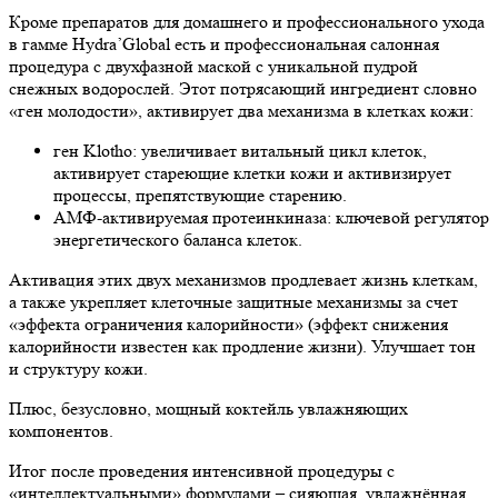
Кроме препаратов для домашнего и профессионального ухода
в гамме Hydra’Global есть и профессиональная салонная
процедура с двухфазной маской с уникальной пудрой
снежных водорослей. Этот потрясающий ингредиент словно
«ген молодости», активирует два механизма в клетках кожи:
ген Klotho: увеличивает витальный цикл клеток,
активирует стареющие клетки кожи и активизирует
процессы, препятствующие старению.
АМФ-активируемая протеинкиназа: ключевой регулятор
энергетического баланса клеток.
Активация этих двух механизмов продлевает жизнь клеткам,
а также укрепляет клеточные защитные механизмы за счет
«эффекта ограничения калорийности» (эффект снижения
калорийности известен как продление жизни). Улучшает тон
и структуру кожи.
Плюс, безусловно, мощный коктейль увлажняющих
компонентов.
Итог после проведения интенсивной процедуры с
«интеллектуальными» формулами – сияющая, увлажнённая,