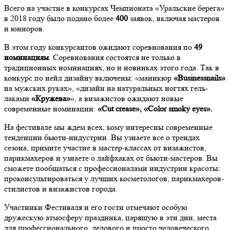
Всего на участие в конкурсах Чемпионата «Уральские берега»
в 2018 году было подано более
400
заявок, включая мастеров
и юниоров.
В этом году конкурсантов ожидают соревнования по
49
номинациям
. Соревнования состоятся не только в
традиционных номинациях, но и новинках этого года. Так в
конкурс по нейл дизайну включены: «маникюр
«Businessnails»
на мужских руках», «дизайн на натуральных ногтях гель-
лаками
«Кружева»
», а визажистов ожидают новые
современные номинации:
«Cut
crease», «Color
smoky
eyes».
На фестивале мы ждем всех, кому интересны современные
тенденции бьюти-индустрии. Вы узнаете все о трендах
сезона, примите участие в мастер-классах от визажистов,
парикмахеров и узнаете о лайфхаках от бьюти-мастеров. Вы
сможете пообщаться с профессионалами индустрии красоты:
проконсультироваться у лучших косметологов, парикмахеров-
стилистов и визажистов города.
Участники Фестиваля и его гости отмечают особую
дружескую атмосферу праздника, царящую в эти дни, места
для профессионального, делового и просто человеческого