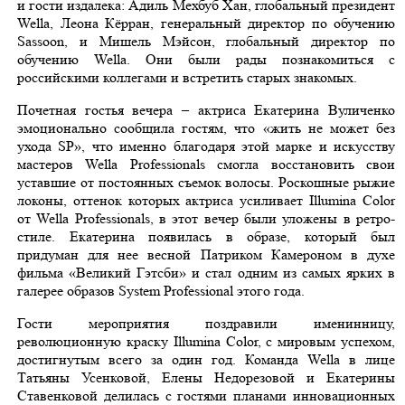
и гости издалека: Адиль Мехбуб Хан, глобальный президент
Wella, Леона Кёрран, генеральный директор по обучению
Sassoon, и Мишель Мэйсон, глобальный директор по
обучению Wella. Они были рады познакомиться с
российскими коллегами и встретить старых знакомых.
Почетная гостья вечера – актриса Екатерина Вуличенко
эмоционально сообщила гостям, что «жить не может без
ухода SP», что именно благодаря этой марке и искусству
мастеров Wella Professionals смогла восстановить свои
уставшие от постоянных съемок волосы. Роскошные рыжие
локоны, оттенок которых актриса усиливает Illumina Color
от Wella Professionals, в этот вечер были уложены в ретро-
стиле. Екатерина появилась в образе, который был
придуман для нее весной Патриком Камероном в духе
фильма «Великий Гэтсби» и стал одним из самых ярких в
галерее образов System Professional этого года.
Гости мероприятия поздравили именинницу,
революционную краску Illumina Color, с мировым успехом,
достигнутым всего за один год. Команда Wella в лице
Татьяны Усенковой, Елены Недорезовой и Екатерины
Ставенковой делилась с гостями планами инновационных