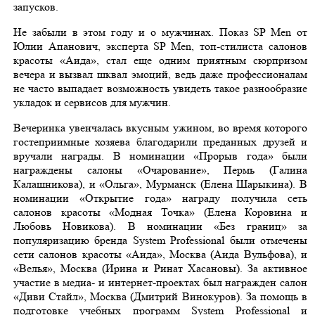
запусков.
Не забыли в этом году и о мужчинах. Показ SP Men от
Юлии Апанович, эксперта SP Men, топ-стилиста салонов
красоты «Аида», стал еще одним приятным сюрпризом
вечера и вызвал шквал эмоций, ведь даже профессионалам
не часто выпадает возможность увидеть такое разнообразие
укладок и сервисов для мужчин.
Вечеринка увенчалась вкусным ужином, во время которого
гостеприимные хозяева благодарили преданных друзей и
вручали награды. В номинации «Прорыв года» были
награждены салоны «Очарование», Пермь (Галина
Калашникова), и «Ольга», Мурманск (Елена Шарыкина). В
номинации «Открытие года» награду получила сеть
салонов красоты «Модная Точка» (Елена Коровина и
Любовь Новикова). В номинации «Без границ» за
популяризацию бренда System Professional были отмечены
сети салонов красоты «Аида», Москва (Аида Вульфова), и
«Велья», Москва (Ирина и Ринат Хасановы). За активное
участие в медиа- и интернет-проектах был награжден салон
«Диви Стайл», Москва (Дмитрий Винокуров). За помощь в
подготовке учебных программ System Professional и