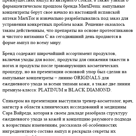
фармацевтическом прошлом бренда MartiDerm: ампульные
концентраты берут свое начало из настоящей испанской
аптеки MartiTor и изначально разрабатывались под заказ для
устранения конкретных проблем кожи. Решение оказалось
таким действенным, что препараты на основе протеогликанов
и чистого витамина С на сегодняшний день продаются в
форме ампул по всему миру.
Бренд содержит широчайший ассортимент продуктов,
включая уходы для волос, продукты для снижения тяжести в
ногах и продукты после травмирующих косметических
процедур, но на презентации основной упор был сделан на
ампульные концентраты – линию ORIGINALS для
ежедневного ухода за всеми типами кожи, а также две линии
премиум-класса: PLATINUM и BLACK DIAMOND.
Спикером на презентации выступила тренер-косметолог, врач,
магистр в области клинических исследований и медицины
Сара Вайреда, которая в своем докладе разобрала структуру
ежедневного ухода за кожей и концепцию разумного подхода
к возрастным изменениям, рассказала об особенностях
ингредиентного состава ампул и раскрыла секреты их