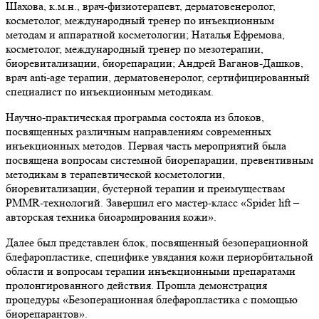
Шахова, к.м.н., врач-физиотерапевт, дерматовенеролог,
косметолог, международный тренер по инъекционным
методам и аппаратной косметологии; Наталья Ефремова,
косметолог, международный тренер по мезотерапии,
биоревитализации, биорепарации; Андрей Ваганов-Дашков,
врач anti-age терапии, дерматовенеролог, сертифицированный
специалист по инъекционным методикам.
Научно-практическая программа состояла из блоков,
посвященных различным направлениям современных
инъекционных методов. Первая часть мероприятий была
посвящена вопросам системной биорепарации, превентивным
методикам в терапевтической косметологии,
биоревитализации, бустерной терапии и преимуществам
PMMR-технологий. Завершил его мастер-класс «Spider lift –
авторская техника биоармирования кожи».
Далее был представлен блок, посвященный безоперационной
блефаропластике, специфике увядания кожи периорбитальной
области и вопросам терапии инъекционными препаратами
пролонгированного действия. Прошла демонстрация
процедуры «Безоперационная блефаропластика с помощью
биорепарантов».