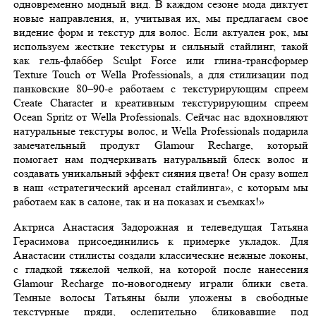
одновременно модный вид. В каждом сезоне мода диктует
новые направления, и, учитывая их, мы предлагаем свое
видение форм и текстур для волос. Если актуален рок, мы
используем жесткие текстуры и сильный стайлинг, такой
как гель-флаббер Sculpt Force или глина-трансформер
Texture Touch от Wella Professionals, а для стилизации под
панковские 80–90-е работаем с текстурирующим спреем
Create Character и креативным текстурирующим спреем
Ocean Spritz от Wella Professionals. Сейчас нас вдохновляют
натуральные текстуры волос, и Wella Professionals подарила
замечательный продукт Glamour Recharge, который
помогает нам подчеркивать натуральный блеск волос и
создавать уникальный эффект сияния цвета! Он сразу вошел
в наш «стратегический арсенал стайлинга», с которым мы
работаем как в салоне, так и на показах и съемках!»
Актриса Анастасия Задорожная и телеведущая Татьяна
Герасимова присоединились к примерке укладок. Для
Анастасии стилисты создали классические нежные локоны,
с гладкой тяжелой челкой, на которой после нанесения
Glamour Recharge по-новогоднему играли блики света.
Темные волосы Татьяны были уложены в свободные
текстурные пряди, ослепительно бликовавшие под