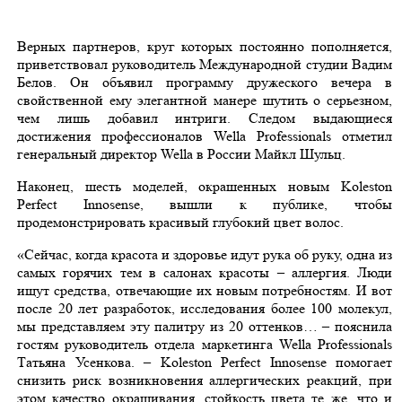
Верных партнеров, круг которых постоянно пополняется,
приветствовал руководитель Международной студии Вадим
Белов. Он объявил программу дружеского вечера в
свойственной ему элегантной манере шутить о серьезном,
чем лишь добавил интриги. Следом выдающиеся
достижения профессионалов Wella Professionals отметил
генеральный директор Wella в России Майкл Шульц.
Наконец, шесть моделей, окрашенных новым Koleston
Perfect Innosense, вышли к публике, чтобы
продемонстрировать красивый глубокий цвет волос.
«Сейчас, когда красота и здоровье идут рука об руку, одна из
самых горячих тем в салонах красоты – аллергия. Люди
ищут средства, отвечающие их новым потребностям. И вот
после 20 лет разработок, исследования более 100 молекул,
мы представляем эту палитру из 20 оттенков… – пояснила
гостям руководитель отдела маркетинга Wella Professionals
Татьяна Усенкова. – Koleston Perfect Innosense помогает
снизить риск возникновения аллергических реакций, при
этом качество окрашивания, стойкость цвета те же, что и