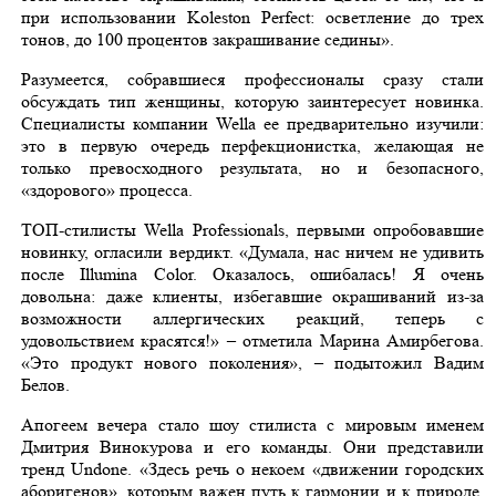
при использовании Koleston Perfect: осветление до трех
тонов, до 100 процентов закрашивание седины».
Разумеется, собравшиеся профессионалы сразу стали
обсуждать тип женщины, которую заинтересует новинка.
Специалисты компании Wella ее предварительно изучили:
это в первую очередь перфекционистка, желающая не
только превосходного результата, но и безопасного,
«здорового» процесса.
ТОП-стилисты Wella Professionals, первыми опробовавшие
новинку, огласили вердикт. «Думала, нас ничем не удивить
после Illumina Color. Оказалось, ошибалась! Я очень
довольна: даже клиенты, избегавшие окрашиваний из-за
возможности аллергических реакций, теперь с
удовольствием красятся!» – отметила Марина Амирбегова.
«Это продукт нового поколения», – подытожил Вадим
Белов.
Апогеем вечера стало шоу стилиста с мировым именем
Дмитрия Винокурова и его команды. Они представили
тренд Undone. «Здесь речь о некоем «движении городских
аборигенов», которым важен путь к гармонии и к природе.