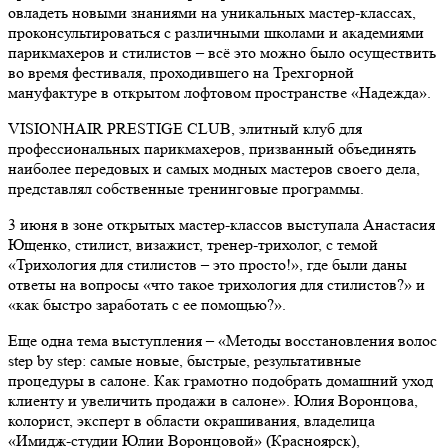
овладеть новыми знаниями на уникальных мастер-классах,
проконсультироваться с различными школами и академиями
парикмахеров и стилистов – всё это можно было осуществить
во время фестиваля, проходившего на Трехгорной
мануфактуре в открытом лофтовом пространстве «Надежда».
VISIONHAIR PRESTIGE CLUB, элитный клуб для
профессиональных парикмахеров, призванный объединять
наиболее передовых и самых модных мастеров своего дела,
представлял собственные тренинговые программы.
3 июня в зоне открытых мастер-классов выступала Анастасия
Ющенко, стилист, визажист, тренер-трихолог, с темой
«Трихология для стилистов – это просто!», где были даны
ответы на вопросы «что такое трихология для стилистов?» и
«как быстро заработать с ее помощью?».
Еще одна тема выступления – «Методы восстановления волос
step by step: самые новые, быстрые, результативные
процедуры в салоне. Как грамотно подобрать домашний уход
клиенту и увеличить продажи в салоне». Юлия Воронцова,
колорист, эксперт в области окрашивания, владелица
«Имидж-студии Юлии Воронцовой» (Красноярск),