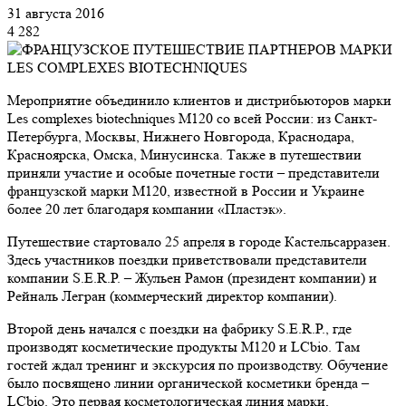
31 августа 2016
4 282
Мероприятие объединило клиентов и дистрибьюторов марки
Les complexes biotechniques М120 со всей России: из Санкт-
Петербурга, Москвы, Нижнего Новгорода, Краснодара,
Красноярска, Омска, Минусинска. Также в путешествии
приняли участие и особые почетные гости – представители
французской марки М120, известной в России и Украине
более 20 лет благодаря компании «Пластэк».
Путешествие стартовало 25 апреля в городе Кастельсарразен.
Здесь участников поездки приветствовали представители
компании S.E.R.P. – Жульен Рамон (президент компании) и
Рейналь Легран (коммерческий директор компании).
Второй день начался с поездки на фабрику S.E.R.P., где
производят косметические продукты М120 и LCbio. Там
гостей ждал тренинг и экскурсия по производству. Обучение
было посвящено линии органической косметики бренда –
LCbio. Это первая косметологическая линия марки,