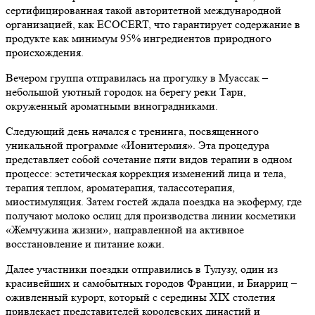
сертифицированная такой авторитетной международной
организацией, как ECOCERT, что гарантирует содержание в
продукте как минимум 95% ингредиентов природного
происхождения.
Вечером группа отправилась на прогулку в Муассак –
небольшой уютный городок на берегу реки Тарн,
окруженный ароматными виноградниками.
Следующий день начался с тренинга, посвященного
уникальной программе «Ионитермия». Эта процедура
представляет собой сочетание пяти видов терапии в одном
процессе: эстетическая коррекция изменений лица и тела,
терапия теплом, ароматерапия, талассотерапия,
миостимуляция. Затем гостей ждала поездка на экоферму, где
получают молоко ослиц для производства линии косметики
«Жемчужина жизни», направленной на активное
восстановление и питание кожи.
Далее участники поездки отправились в Тулузу, один из
красивейших и самобытных городов Франции, и Биарриц –
оживленный курорт, который с середины XIX столетия
привлекает представителей королевских династий и