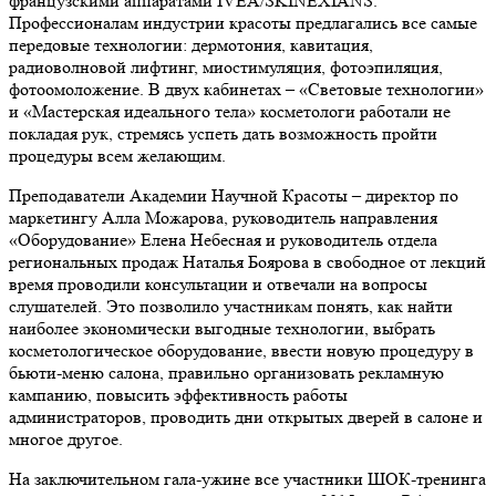
французскими аппаратами IVEA/SKINEXIANS.
Профессионалам индустрии красоты предлагались все самые
передовые технологии: дермотония, кавитация,
радиоволновой лифтинг, миостимуляция, фотоэпиляция,
фотоомоложение. В двух кабинетах – «Световые технологии»
и «Мастерская идеального тела» косметологи работали не
покладая рук, стремясь успеть дать возможность пройти
процедуры всем желающим.
Преподаватели Академии Научной Красоты – директор по
маркетингу Алла Можарова, руководитель направления
«Оборудование» Елена Небесная и руководитель отдела
региональных продаж Наталья Боярова в свободное от лекций
время проводили консультации и отвечали на вопросы
слушателей. Это позволило участникам понять, как найти
наиболее экономически выгодные технологии, выбрать
косметологическое оборудование, ввести новую процедуру в
бьюти-меню салона, правильно организовать рекламную
кампанию, повысить эффективность работы
администраторов, проводить дни открытых дверей в салоне и
многое другое.
На заключительном гала-ужине все участники ШОК-тренинга