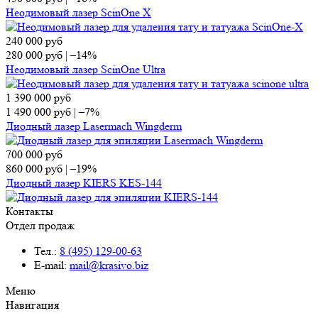
Неодимовый лазер ScinOne X
240 000
руб
280 000
руб
|
–14%
Неодимовый лазер ScinOne Ultra
1 390 000
руб
1 490 000
руб
|
–7%
Диодный лазер Lasermach Wingderm
700 000
руб
860 000
руб
|
–19%
Диодный лазер KIERS KES-144
Контакты
Отдел продаж
Тел.:
8 (495) 129-00-63
E-mail:
mail@krasivo.biz
Меню
Навигация