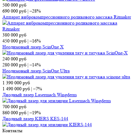
500 000
руб
690 000
руб
|
–28%
Аппарат виброкомпрессионного роликового массажа Ritmaker
380 000
руб
450 000
руб
|
–16%
Неодимовый лазер ScinOne X
240 000
руб
280 000
руб
|
–14%
Неодимовый лазер ScinOne Ultra
1 390 000
руб
1 490 000
руб
|
–7%
Диодный лазер Lasermach Wingderm
700 000
руб
860 000
руб
|
–19%
Диодный лазер KIERS KES-144
Контакты